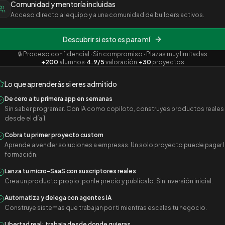
Comunidad y mentoría incluidas
Acceso directo al equipo y a una comunidad de builders activos.
Descubrir si esto es para mí
🔒 Proceso confidencial · Sin compromiso · Plazas muy limitadas
+200
alumnos
·
4.9/5
valoración
·
+30
proyectos
Lo que aprenderás si eres admitido
De cero a tu primera app en semanas
Sin saber programar. Con IA como copiloto, construyes productos reales
desde el día 1.
Cobra tu primer proyecto custom
Aprende a vender soluciones a empresas. Un solo proyecto puede pagar l
formación.
Lanza tu micro-SaaS con suscriptores reales
Crea un producto propio, ponle precio y publícalo. Sin inversión inicial.
Automatiza y delega con agentes IA
Construye sistemas que trabajan por ti mientras escalas tu negocio.
Libertad real: trabaja desde donde quieras