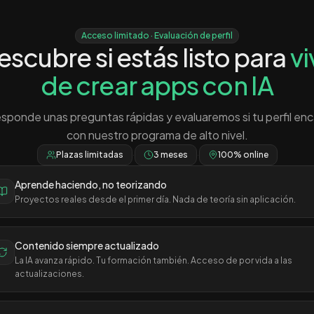
Acceso limitado · Evaluación de perfil
escubre si estás listo para
vi
de crear apps con IA
sponde unas preguntas rápidas y evaluaremos si tu perfil enc
con nuestro programa de alto nivel.
Plazas limitadas
·
3 meses
·
100% online
Aprende haciendo, no teorizando
Proyectos reales desde el primer día. Nada de teoría sin aplicación.
Contenido siempre actualizado
La IA avanza rápido. Tu formación también. Acceso de por vida a las
actualizaciones.