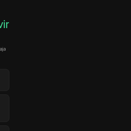
vir
aja