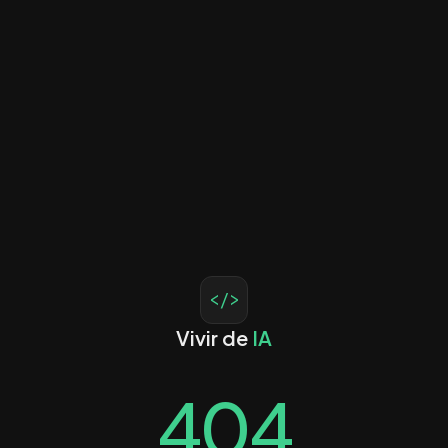
</>
Vivir de
IA
404