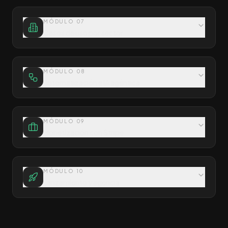
MÓDULO
07
Casos de uso por sector
MÓDULO
08
Automatización e IA agéntica
MÓDULO
09
Monetización con Stripe
MÓDULO
10
Lanzamiento y agencia