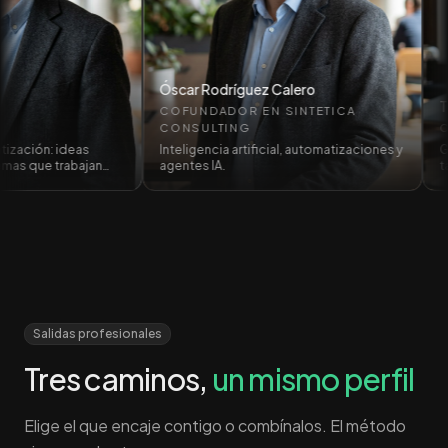
Óscar Rodríguez Calero
Tobias C
COFUNDADOR EN SINTETICA
CONSULTING
CEO & F
 ideas
Inteligencia artificial, automatizaciones y
Growth mar
trabajan
agentes IA.
talento te
Salidas profesionales
Tres caminos,
un mismo perfil
Elige el que encaje contigo o combínalos. El método