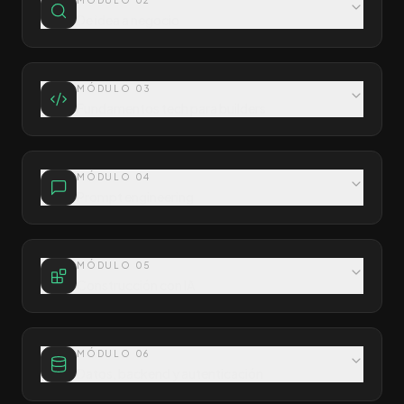
MÓDULO
02
De idea a negocio
MÓDULO
03
Fundamentos tech para builders
MÓDULO
04
Prompt engineering
MÓDULO
05
Construcción con IA
MÓDULO
06
Datos, backend y autenticación